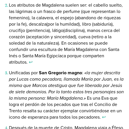
Los atributos de Magdalena suelen ser: el cabello suelto,
las lágrimas o un frasco de perfume (que representan lo
femenino), la calavera, el espejo (abandono de riquezas
por la fe), descalza(por la humildad), libro (sabiduría),
crucifijo (penitencia), látigo(disciplina), manos cerca del
corazón (aceptación y sinceridad), cueva (retiro a la
soledad de la naturaleza). En ocasiones se puede
confundir una escultura de María Magdalena con Santa
Inés o Santa María Egipcíaca porque comparten
atributos.
↩
Unificadas por
San Gregorio magno
:
«la mujer descrita
por Lucas como pecadora, llamada María por Juan, es la
misma que Marcos atestigua que fue liberada por Jesús
de siete demonios. Por lo tanto estos tres personajes son
la misma persona: María Magdalena.»
Es una Eva que
logra el perdón de los pecados que tras el Concilio de
Trento resalta su carácter ejemplar convirtiéndose en un
icono de esperanza para todos los pecadores.
↩
Después de la muerte de Cristo, Magdalena viaja a Éfeso,