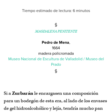
Tiempo estimado de lectura: 6 minutos
Inicio
Adviento de 2020
/
2019
/
2018
/
2017
/
2016
/
MAGDALENA PENITENTE
2015
/
2014
/
2013
Pedro de Mena
,
1664
Regalos de Adviento
madera policromada
Museo Nacional de Escultura de Valladolid / Museo del
Índice de materias
Prado
Acerca de
Si a
Zurbarán
le encargasen una composición
para un bodegón de esta era, al lado de los envases
de gel hidroalcohólico y lejía, tendría mucho pan
Puedes escribirme un
correo
,
suscribirte al boletín de noticias
o