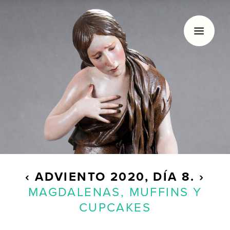
HOLA, SOY MARGÓ
Me gusta la navidad, nadar, dibujar y los
calendarios de Adviento. Hace unos años decidí
empezar con este blog que sólo actualizo
veinticuatro días al año.
‹
ADVIENTO
2020, DÍA 8.
›
MAGDALENAS, MUFFINS Y
CUPCAKES