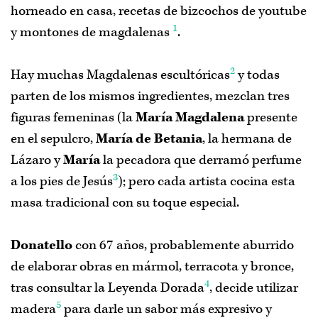
seguirme en
Twitter
,
Facebook
o
Pinterest
.
horneado en casa, recetas de bizcochos de youtube
1
y montones de magdalenas
.
2
Hay muchas Magdalenas escultóricas
y todas
parten de los mismos ingredientes, mezclan tres
figuras femeninas (la
María Magdalena
presente
en el sepulcro,
María de Betania
, la hermana de
Lázaro y
María
la pecadora que derramó perfume
3
a los pies de Jesús
); pero cada artista cocina esta
masa tradicional con su toque especial.
Donatello
con 67 años, probablemente aburrido
de elaborar obras en mármol, terracota y bronce,
4
tras consultar la Leyenda Dorada
, decide utilizar
5
madera
para darle un sabor más expresivo y