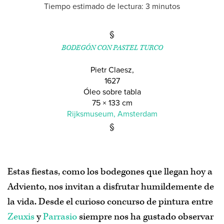
Tiempo estimado de lectura: 3 minutos
Inicio
BODEGÓN CON PASTEL TURCO
Adviento de 2020
/
2019
/
2018
/
2017
/
2016
/
2015
/
2014
/
2013
Pietr Claesz
,
1627
Óleo sobre tabla
Regalos de Adviento
75 × 133 cm
Rijksmuseum, Amsterdam
Índice de materias
Acerca de
Estas fiestas, como los bodegones que llegan hoy a
Adviento, nos invitan a disfrutar humildemente de
la vida. Desde el curioso concurso de pintura entre
Zeuxis
y
Parrasio
siempre nos ha gustado observar
Puedes escribirme un
correo
,
suscribirte al boletín de noticias
o