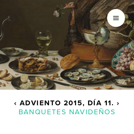
HOLA, SOY MARGÓ
Me gusta la navidad, nadar, dibujar y los
calendarios de Adviento. Hace unos años decidí
empezar con este blog que sólo actualizo
veinticuatro días al año.
‹
ADVIENTO
2015, DÍA 11.
›
BANQUETES NAVIDEÑOS