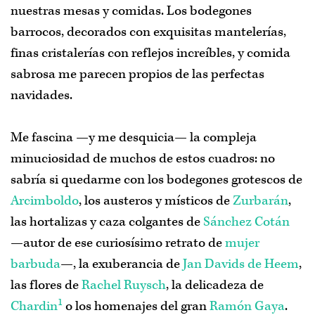
seguirme en
Twitter
,
Facebook
o
Pinterest
.
nuestras mesas y comidas. Los bodegones
barrocos, decorados con exquisitas mantelerías,
finas cristalerías con reflejos increíbles, y comida
sabrosa me parecen propios de las perfectas
navidades.
Me fascina —y me desquicia— la compleja
minuciosidad de muchos de estos cuadros: no
sabría si quedarme con los bodegones grotescos de
Arcimboldo
, los austeros y místicos de
Zurbarán
,
las hortalizas y caza colgantes de
Sánchez Cotán
—autor de ese curiosísimo retrato de
mujer
barbuda
—, la exuberancia de
Jan Davids de Heem
,
las flores de
Rachel Ruysch
, la delicadeza de
1
Chardin
o los homenajes del gran
Ramón Gaya
.