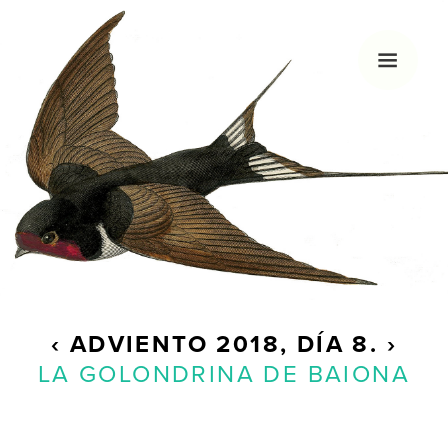
HOLA, SOY MARGÓ
Me gusta la navidad, nadar, dibujar y los
calendarios de Adviento. Hace unos años decidí
empezar con este blog que sólo actualizo
veinticuatro días al año.
‹
ADVIENTO
2018, DÍA 8.
›
LA GOLONDRINA DE BAIONA