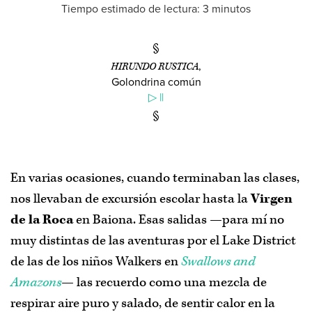
Tiempo estimado de lectura: 3 minutos
Inicio
,
HIRUNDO RUSTICA
Adviento de 2020
/
2019
/
2018
/
2017
/
2016
/
Golondrina común
2015
/
2014
/
2013
▷
||
Regalos de Adviento
En varias ocasiones, cuando terminaban las clases,
Índice de materias
nos llevaban de excursión escolar hasta la
Virgen
de la Roca
en Baiona. Esas salidas —para mí no
Acerca de
muy distintas de las aventuras por el Lake District
de las de los niños Walkers en
Swallows and
Amazons
— las recuerdo como una mezcla de
respirar aire puro y salado, de sentir calor en la
Puedes escribirme un
correo
,
suscribirte al boletín de noticias
o